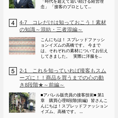
「時代を超えて追い続ける経営理
念」 「接客のプロとして...
4-7 コレだけは知っておこう！素材
の知識～混紡・三者混編～
こんにちは！ スプレッドファッシ
ョンイズムの高橋です。 今まで
は、それぞれの素材についてお伝え
してきました。 実際に洋服を...
2-1 これを知っていれば接客もスム
ーズに！！商品を買うまでの心の動
き8段階★～前編～
■アパレル販売員の接客技術■ 第1
章 購買心理8段階(前編) 皆さんこ
んにちは！スプレッドファッション
イズム、高橋です。 ...