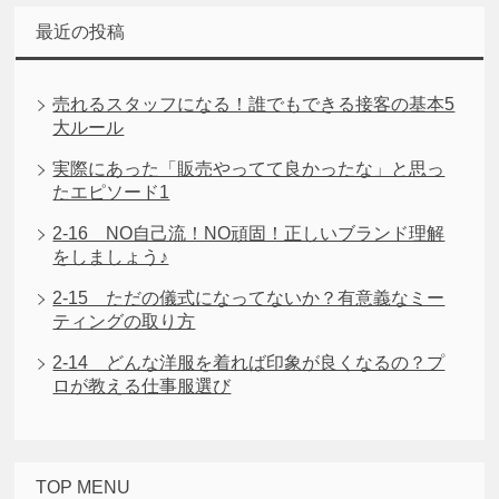
最近の投稿
売れるスタッフになる！誰でもできる接客の基本5
大ルール
実際にあった「販売やってて良かったな」と思っ
たエピソード1
2-16 NO自己流！NO頑固！正しいブランド理解
をしましょう♪
2-15 ただの儀式になってないか？有意義なミー
ティングの取り方
2-14 どんな洋服を着れば印象が良くなるの？プ
ロが教える仕事服選び
TOP MENU