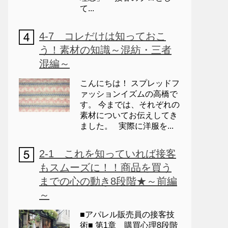
て...
4-7 コレだけは知っておこ
う！素材の知識～混紡・三者
混編～
こんにちは！ スプレッドフ
ァッションイズムの高橋で
す。 今までは、それぞれの
素材についてお伝えしてき
ました。 実際に洋服を...
2-1 これを知っていれば接客
もスムーズに！！商品を買う
までの心の動き8段階★～前編
～
■アパレル販売員の接客技
術■ 第1章 購買心理8段階