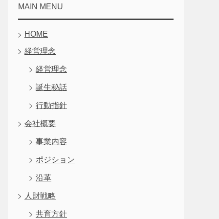
MAIN MENU
HOME
経営理念
経営理念
誕生秘話
行動指針
会社概要
事業内容
ポジション
沿革
人財戦略
共育方針