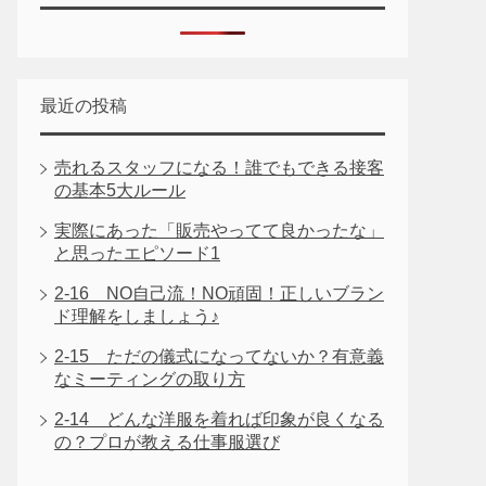
最近の投稿
売れるスタッフになる！誰でもできる接客
の基本5大ルール
実際にあった「販売やってて良かったな」
と思ったエピソード1
2-16 NO自己流！NO頑固！正しいブラン
ド理解をしましょう♪
2-15 ただの儀式になってないか？有意義
なミーティングの取り方
2-14 どんな洋服を着れば印象が良くなる
の？プロが教える仕事服選び