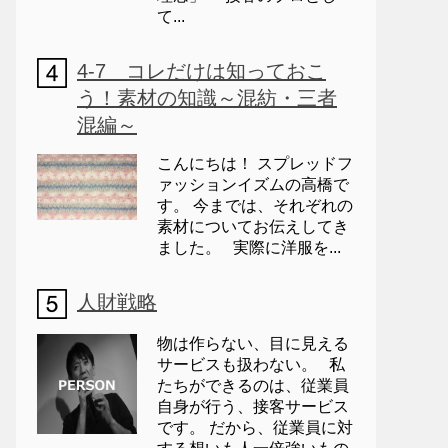
て...
4-7 コレだけは知っておこ
う！素材の知識～混紡・三者
混編～
こんにちは！ スプレッドフ
ァッションイズムの高橋で
す。 今までは、それぞれの
素材についてお伝えしてき
ました。 実際に洋服を...
人財戦略
物は作らない、目に見える
サービスも扱わない。 私
たちができるのは、従業員
自身が行う、接客サービス
です。 だから、従業員に対