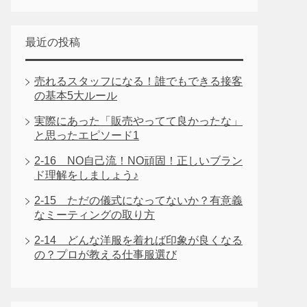
最近の投稿
売れるスタッフになる！誰でもできる接客
の基本5大ルール
実際にあった「販売やってて良かったな」
と思ったエピソード1
2-16 NO自己流！NO頑固！正しいブラン
ド理解をしましょう♪
2-15 ただの儀式になってないか？有意義
なミーティングの取り方
2-14 どんな洋服を着れば印象が良くなる
の？プロが教える仕事服選び