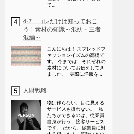
て...
4-7 コレだけは知っておこ
う！素材の知識～混紡・三者
混編～
こんにちは！ スプレッドフ
ァッションイズムの高橋で
す。 今までは、それぞれの
素材についてお伝えしてき
ました。 実際に洋服を...
人財戦略
物は作らない、目に見える
サービスも扱わない。 私
たちができるのは、従業員
自身が行う、接客サービス
です。 だから、従業員に対