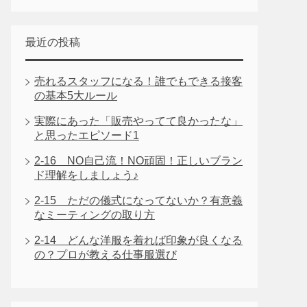
最近の投稿
売れるスタッフになる！誰でもできる接客
の基本5大ルール
実際にあった「販売やってて良かったな」
と思ったエピソード1
2-16 NO自己流！NO頑固！正しいブラン
ド理解をしましょう♪
2-15 ただの儀式になってないか？有意義
なミーティングの取り方
2-14 どんな洋服を着れば印象が良くなる
の？プロが教える仕事服選び