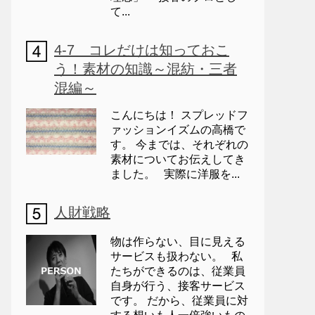
て...
4-7 コレだけは知っておこ
う！素材の知識～混紡・三者
混編～
こんにちは！ スプレッドフ
ァッションイズムの高橋で
す。 今までは、それぞれの
素材についてお伝えしてき
ました。 実際に洋服を...
人財戦略
物は作らない、目に見える
サービスも扱わない。 私
たちができるのは、従業員
自身が行う、接客サービス
です。 だから、従業員に対