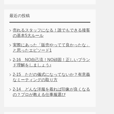
最近の投稿
売れるスタッフになる！誰でもできる接客
の基本5大ルール
実際にあった「販売やってて良かったな」
と思ったエピソード1
2-16 NO自己流！NO頑固！正しいブラン
ド理解をしましょう♪
2-15 ただの儀式になってないか？有意義
なミーティングの取り方
2-14 どんな洋服を着れば印象が良くなる
の？プロが教える仕事服選び